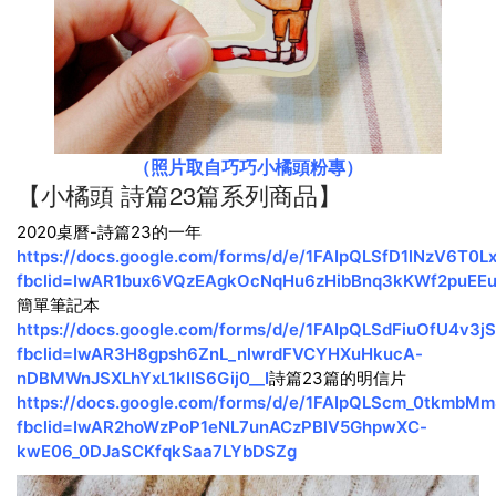
（照片取自巧巧小橘頭粉專）
【小橘頭 詩篇23篇系列商品】
2020桌曆-詩篇23的一年
https://docs.google.com/forms/d/e/1FAIpQLSfD1lNzV6
fbclid=IwAR1bux6VQzEAgkOcNqHu6zHibBnq3kKWf2puEE
簡單筆記本
https://docs.google.com/forms/d/e/1FAIpQLSdFiuOfU4
fbclid=IwAR3H8gpsh6ZnL_nlwrdFVCYHXuHkucA-
nDBMWnJSXLhYxL1kIIS6Gij0__I
詩篇23篇的明信片
https://docs.google.com/forms/d/e/1FAIpQLScm_0tkmb
fbclid=IwAR2hoWzPoP1eNL7unACzPBlV5GhpwXC-
kwE06_0DJaSCKfqkSaa7LYbDSZg