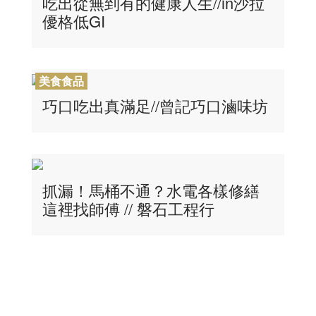
吃出從無到有的健康人生//in沙拉
優格低GI
美食食品
巧口吃出真滿足//曾記巧口滷味坊
抓漏！馬桶不通？水電各樣修繕
這裡找師傅 // 磐石工程行