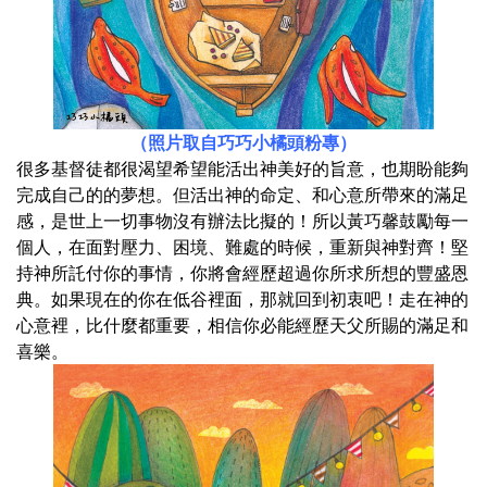
（照片取自巧巧小橘頭粉專）
很多基督徒都很渴望希望能活出神美好的旨意，也期盼能夠
完成自己的的夢想。但活出神的命定、和心意所帶來的滿足
感，是世上一切事物沒有辦法比擬的！所以黃巧馨鼓勵每一
個人，在面對壓力、困境、難處的時候，重新與神對齊！堅
持神所託付你的事情，你將會經歷超過你所求所想的豐盛恩
典。
如果現在的你在低谷裡面，那就回到初衷吧！走在神的
心意裡，比什麼都重要，相信你必能經歷天父所賜的滿足和
喜樂。