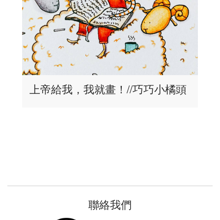
上帝給我，我就畫！//巧巧小橘頭
聯絡我們