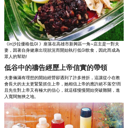
《in沙拉優格低GI 》座落在高雄市新興區一角~店主是一對夫
妻，因著自身健康出現狀況而開始執行低GI飲食，因此而成為
眾人的幫助!
低谷中的禱告經歷上帝信實的帶領
夫妻倆滿有理想的開始經營卻遇到了許多挫折，這讓從小在教
會長大的太太更緊緊抓住上帝，她相信上帝的應許絕不落空!而
且先生對上帝又有極大的信心，就這樣慢慢開始突破難關，進
入寬闊無狹之地。