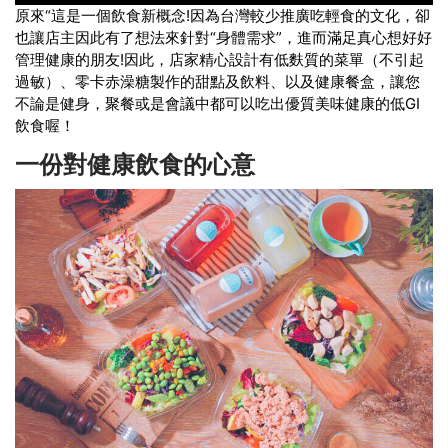
原來“這是一個飲食新概念!因為台灣較少推廣吃輕食的文化，卻
也讓店主因此有了想法來針對“身體需求”，進而滿足真心想好好
管理健康的朋友!因此，店家精心設計有低麩質的菜單（不引起
過敏）、零卡赤澡糖製作的甜點及飲料、以及健康餐盒，讓您
不論是健身，聚餐或是會議中都可以吃出優質美味健康的低GI
飲食喔！
一份對健康飲食的心意