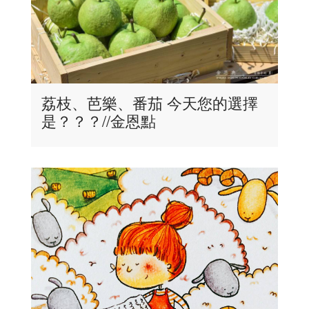
荔枝、芭樂、番茄 今天您的選擇
是？？？//金恩點