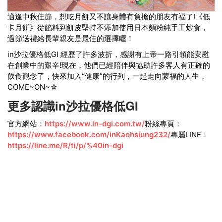
適逢中秋佳節，想吃月餅又不讓身體有負擔的朋友有福了!《低
卡月餅》從餡料到餅皮堅持不添加使用日本麵粉純手工炒食，
過節送禮給長輩親友是最佳的選擇喔！
in沙拉優格低GI 經歷了許多波折，感謝有上帝一路引領能安慰
在創業中的艱辛!現在，他們已經陪伴與協助許多客人有正確的
飲食觀念了，快來加入“健康”的行列，一起走向蒙福的人生，
COME~ON~☆
更多認識in沙拉優格低GI
官方網站：
https://www.in-dgi.com.tw/
粉絲專頁：
https://www.facebook.com/inKaohsiung232/
專屬LINE：
https://line.me/R/ti/p/%40in-dgi