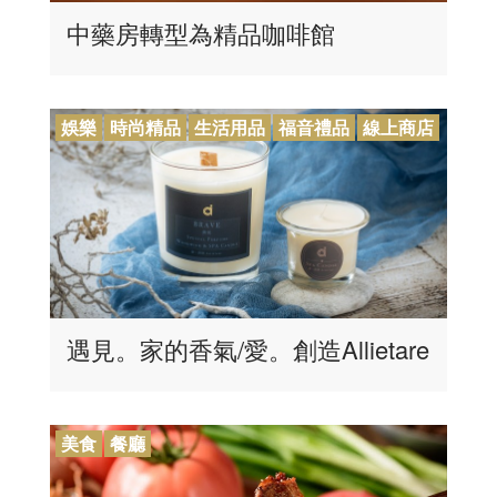
中藥房轉型為精品咖啡館
娛樂
時尚精品
生活用品
福音禮品
線上商店
遇見。家的香氣/愛。創造Allietare
美食
餐廳