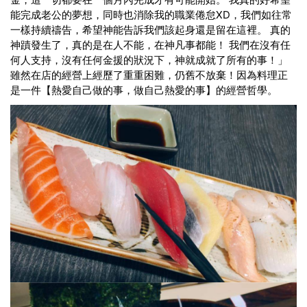
能完成老公的夢想，同時也消除我的職業倦怠XD，我們如往常
一樣持續禱告，希望神能告訴我們該起身還是留在這裡。 真的
神蹟發生了，真的是在人不能，在神凡事都能！ 我們在沒有任
何人支持，沒有任何金援的狀況下，神就成就了所有的事！」
雖然在店的經營上經歷了重重困難，仍舊不放棄！因為料理正
是一件【熱愛自己做的事，做自己熱愛的事】的經營哲學。