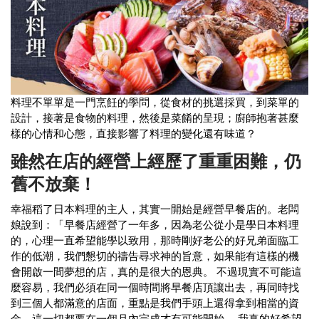
料理不單單是一門烹飪的學問，從食材的挑選採買，到菜單的
設計，接著是食物的料理，然後是菜餚的呈現；廚師抱著甚麼
樣的心情和心態，直接影響了料理的變化還有味道？
雖然在店的經營上經歷了重重困難，仍
舊不放棄！
幸福稻了日本料理的主人，其實一開始是經營早餐店的。
老闆
娘說到：「早餐店經營了一年多，因為老公從小是學日本料理
的，心理一直希望能學以致用，那時剛好老公的好兄弟面臨工
作的低潮，我們懇切的禱告尋求神的旨意，如果能有這樣的機
會開啟一間夢想的店，真的是很大的恩典。 不過現實不可能這
麼容易，我們必須在同一個時間將早餐店頂讓出去，再同時找
到三個人都滿意的店面，重點是我們手頭上還得拿到相當的資
金，這一切都要在一個月內完成才有可能開始。 我真的好希望