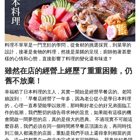
料理不單單是一門烹飪的學問，從食材的挑選採買，到菜單的
設計，接著是食物的料理，然後是菜餚的呈現；廚師抱著甚麼
樣的心情和心態，直接影響了料理的變化還有味道？
雖然在店的經營上經歷了重重困難，仍
舊不放棄！
幸福稻了日本料理的主人，其實一開始是經營早餐店的。
老闆
娘說到：「早餐店經營了一年多，因為老公從小是學日本料理
的，心理一直希望能學以致用，那時剛好老公的好兄弟面臨工
作的低潮，我們懇切的禱告尋求神的旨意，如果能有這樣的機
會開啟一間夢想的店，真的是很大的恩典。 不過現實不可能這
麼容易，我們必須在同一個時間將早餐店頂讓出去，再同時找
到三個人都滿意的店面，重點是我們手頭上還得拿到相當的資
金，這一切都要在一個月內完成才有可能開始。 我真的好希望