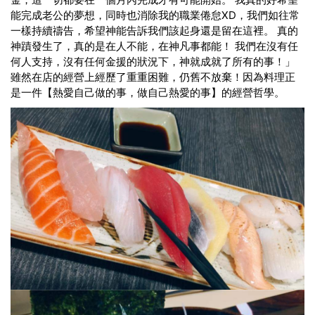
能完成老公的夢想，同時也消除我的職業倦怠XD，我們如往常
一樣持續禱告，希望神能告訴我們該起身還是留在這裡。 真的
神蹟發生了，真的是在人不能，在神凡事都能！ 我們在沒有任
何人支持，沒有任何金援的狀況下，神就成就了所有的事！」
雖然在店的經營上經歷了重重困難，仍舊不放棄！因為料理正
是一件【熱愛自己做的事，做自己熱愛的事】的經營哲學。