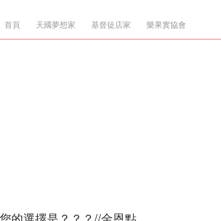
首頁
天國夢想家
基督徒店家
樂果實協會
您的選擇是？？？//金恩點