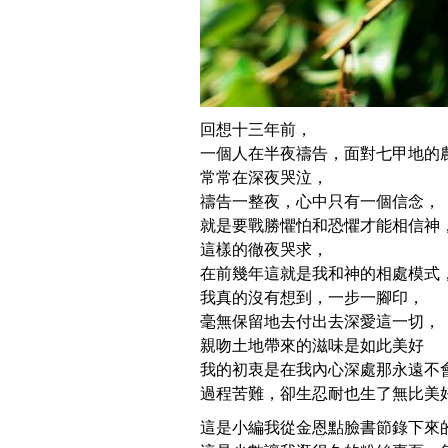
回想十三年前，
一個人在半夜禱告，面對七甲地的
常常在深夜哭泣，
禱告一整夜，心中只有一個信念，
就是要戰勝懼怕和恐懼才能相信神
這樣的徹夜哭求，
在前幾年這就是我和神的相處模式
我真的沒有想到，一步一腳印，
毫無保留地去付出去深愛這一切，
親吻土地帶來的滋味是如此美好
我的初衷是在我內心深處那永遠不
過程苦難，卻生忍耐也生了無比美
這是小編我從金恩點臉書節錄下來