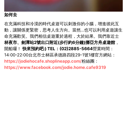
如何去
在充滿科技和冷漠的時代
桌遊可以刺激你的小腦，增進彼此互
動，讓關係更緊密，思考人生方向。
當然…也可以利用桌遊讓生
命充滿歡笑。
我們相信桌遊重於過程，大於結果。
我們靠近士
林夜市、劍潭站2號出口附近(步行約6分鐘)
挪亞方舟桌遊館
，
開船囉！
快來預約吧:) TEL：(02)2885-5664
營業時間：
14:00-22:00
台北市士林區承德路四段29-1號1樓
官方網站：
https://jodiehocafe.shoplineapp.com/
粉絲團：
https://www.facebook.com/jodie.home.cafe9319