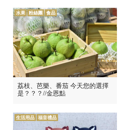
水果
粉絲團
食品
荔枝、芭樂、番茄 今天您的選擇
是？？？//金恩點
生活用品
福音禮品