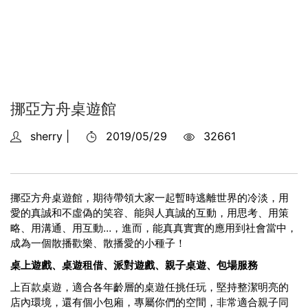
挪亞方舟桌遊館
sherry |
2019/05/29
32661
挪亞方舟桌遊館，期待帶領大家一起暫時逃離世界的冷淡，用
愛的真誠和不虛偽的笑容、能與人真誠的互動，用思考、用策
略、用溝通、用互動…，進而，能真真實實的應用到社會當中，
成為一個散播歡樂、散播愛的小種子！
桌上遊戲、桌遊租借、派對遊戲、親子桌遊、包場服務
上百款桌遊，適合各年齡層的桌遊任挑任玩，
堅持整潔明亮的
店內環境，還有個小包廂，專屬你們的空間，
非常適合親子同