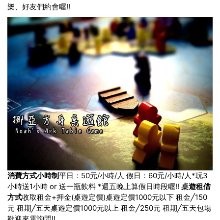
樂、好友們約會喔!!
消費方式小時制
平日：50元/小時/人 假日：60元/小時/人
*玩3
小時送1小時 or 送一瓶飲料 *週五晚上算假日時段喔!!
桌遊租借
方式
收取租金+押金(桌遊定價)
桌遊定價1000元以下 租金╱150
元 租期╱五天
桌遊定價1000元以上 租金╱250元 租期╱五天
包場
歡迎來電詢問!!