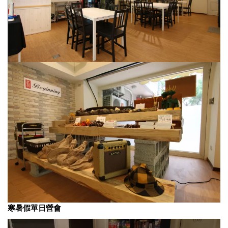
寒暑假單日營會