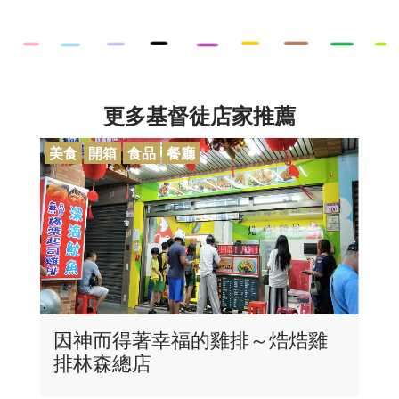
更多基督徒店家推薦
美食
開箱
食品
餐廳
因神而得著幸福的雞排～焅焅雞
排林森總店