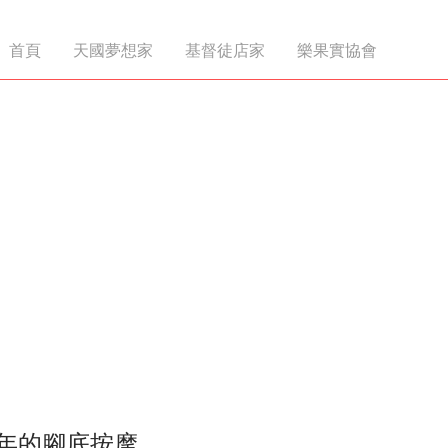
首頁
天國夢想家
基督徒店家
樂果實協會
0年的腳底按摩