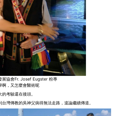
r. Josef Eugster 粉專
學啊，又怎麼會醫術呢
大的考驗還在後頭。
到台灣傳教的吳神父病得無法走路，遑論繼續傳道。