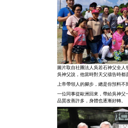
圖片取自社團法人吳若石神父全人發展協會F
吳神父說，他當時對天父禱告時都
上帝帶領人的腳步，總是你預料不
一位同事從歐洲回來，帶給吳神父
品質改善許多，身體也逐漸好轉。