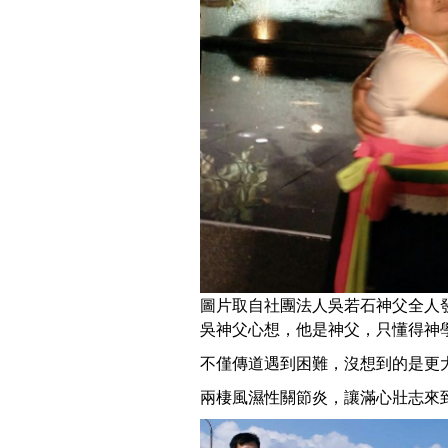
圖片取自社團法人吳若石神父全人發展協會F
吳神父心想，他是神父，只懂得神
不僅傳道遇到困難，沒想到的是更
兩棲風濕性關節炎，讓滿心壯志來