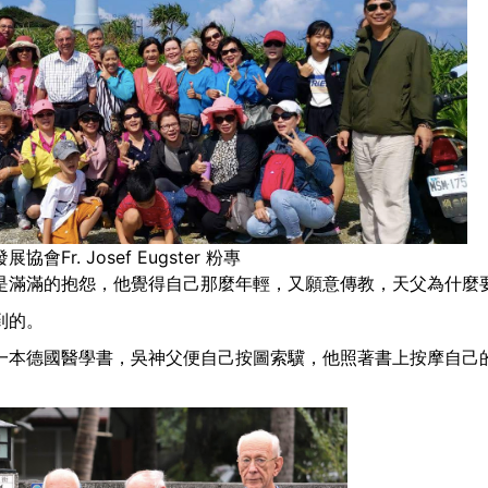
r. Josef Eugster 粉專
是滿滿的抱怨，他覺得自己那麼年輕，又願意傳教，天父為什麼
到的。
一本德國醫學書，吳神父便自己按圖索驥，他照著書上按摩自己