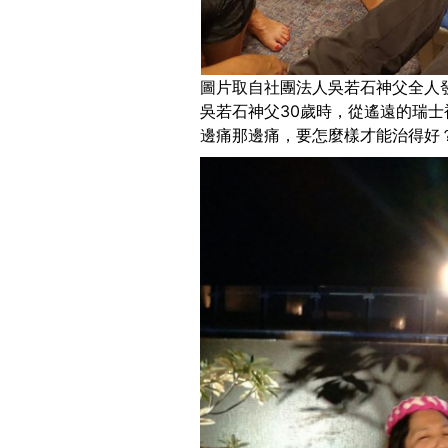
圖片取自社團法人吳若石神父全人發展協會F
吳若石神父30歲時，從遙遠的瑞
邊痛那邊痛，要怎麼樣才能治得好