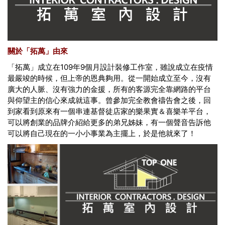
關於「拓萬」由來
「拓萬」成立在109年9個月設計裝修工作室，雖說成立在疫情
最嚴竣的時候，但上帝的恩典夠用。從一開始成立至今，沒有
廣大的人脈、沒有強力的金援，所有的客源完全靠網路的平台
與仰望主的信心來成就這事。曾參加完全教會禱告會之後，回
到家看到原來有一個串連基督徒店家的樂果實＆喜樂羊平台，
可以將創業的品牌介紹給更多的弟兄姊妹，有一個聲音告訴他
可以將自己現在的一小小事業為主擺上，於是他就來了！