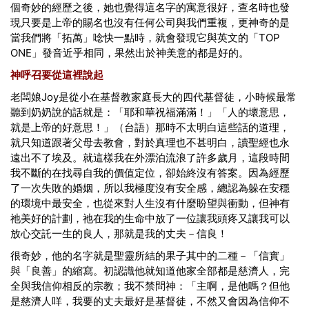
個奇妙的經歷之後，
她
也覺得這名字的寓意很好，查名時也發
現只要是上帝的賜名也沒有任何公司與我們重複，更神奇的是
當我們將「拓萬」唸快一點時，就會發現它與英文的「TOP
ONE」發音近乎相同，果然出於神美意的都是好的。
神呼召要從這裡說起
老闆娘
Joy
是從小在基督教家庭長大的四代基督徒，小時候最常
聽到奶奶說的話就是：「耶和華祝福滿滿！」「人的壞意思，
就是上帝的好意思！」（台語）那時不太明白這些話的道理，
就只知道跟著父母去教會，對於真理也不甚明白，讀聖經也永
遠出不了埃及。就這樣我在外漂泊流浪了許多歲月，這段時間
我不斷的在找尋自我的價值定位，卻始終沒有答案。因為經歷
了一次失敗的婚姻，所以我極度沒有安全感，總認為躲在安穩
的環境中最安全，也從來對人生沒有什麼盼望與衝動，但神有
祂美好的計劃，祂在我的生命中放了一位讓我頭疼又讓我可以
放心交託一生的良人，那就是我的丈夫－信良！
很奇妙，他的名字就是聖靈所結的果子其中的二種－「信實」
與「良善」的縮寫。初認識他就知道他家全部都是慈濟人，完
全與我信仰相反的宗教；我不禁問神：「主啊，是他嗎？但他
是慈濟人咩，我要的丈夫最好是基督徒，不然又會因為信仰不