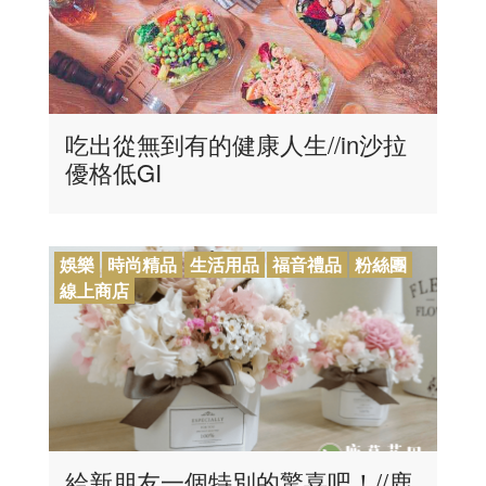
吃出從無到有的健康人生//in沙拉
優格低GI
娛樂
時尚精品
生活用品
福音禮品
粉絲團
線上商店
給新朋友一個特別的驚喜吧！//鹿