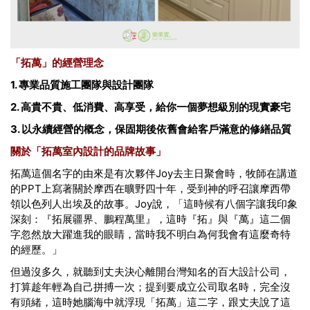
「拓萬」的經營理念
1. 專業品質施工團隊與設計團隊
2. 高貴不貴、低消費、高享受，給你一個夢想級別的現實豪宅
3. 以永續經營的概念，保固期後依舊會給客戶滿意的修繕品質
關於「拓萬室內設計的品牌故事」
拓萬這個名字的由來是有次夥伴Joy去主日聚會時，牧師在講道
的PPT上寫著關於摩西在曠野四十年，受到神的呼召讓摩西帶
領以色列人出埃及的故事。
Joy
說，「這時候有八個字讓我印象
深刻：『拓展疆界、鵬程萬里』，這時『拓』與『萬』這二個
字忽然放大躍進我的眼睛，當時我不明白為何我會有這麼奇特
的經歷。」
但過沒多久，就聽到丈夫決心離開台灣知名的百大設計公司，
打算趁年輕為自己拼搏一次；提到要成立公司取名時，完全沒
有頭緒，這時她腦海中就浮現「拓萬」這二字，跟丈夫說了這