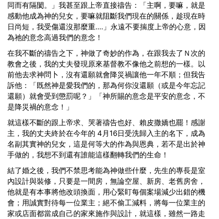
同而有隔閡。」我甚至跟上帝直接禱告：「主啊，要嘛，就是
感動他成為神的兒女，要嘛就阻斷我們現在的關係，趁現在時
日尚短，我受傷還沒那麼重....」永遠不要揣度上帝的心意，因
為祂的意念高過我們的意念！
在我不斷的禱告之下，神做了奇妙的作為，在跟我去了Ｎ次的
教會之後，我的丈夫發現原來基督教不像他之前想的一樣。以
前他去求神問卜，沒有還願就會降災禍讓他一年不順；但我告
訴他：「既然神是愛我們的，那為何你沒還願（或是今年忘記
還願）就會受到懲罰呢？」「神所賜的意念是平安的意念，不
是降災禍的意念！」
就這樣不斷的跟上帝求、哭著禱告也好、賴皮撒嬌也罷！感謝
主，我的丈夫終於在今年的 4月16日受洗歸入主的名下，成為
名副其實神的兒女，這是何等大的作為與恩典，若不是出於神
手做的，我想不到還有誰能這樣翻轉我們的生命！
結了婚之後，我們不禁思考能為神做些什麼，先生的專長是室
內設計與裝修，只要是一間房，無論空屋、新房、老舊房舍，
他就是有本事將他改頭換面，用心緊盯每個案場減少出錯的機
會；用誠實對待每一位業主；絕不偷工減料，將每一位業主的
家或店面都當成自己的家來施作與設計，就這樣，雖然一路走