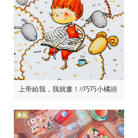
上帝給我，我就畫！//巧巧小橘頭
食品