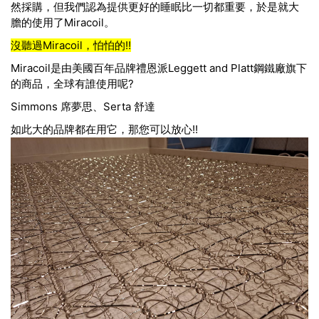
然採購，但我們認為提供更好的睡眠比一切都重要，於是就大
膽的使用了
Miracoil
。
沒聽過
Miracoil
，怕怕的!!
Miracoil
是由美國百年品牌禮恩派Leggett and Platt鋼鐵廠旗下
的商品，全球有誰使用呢?
Simmons 席夢思、Serta 舒達
如此大的品牌都在用它，那您可以放心!!