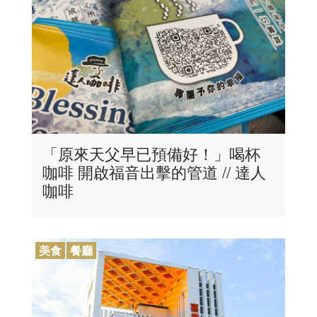
「原來天父早已預備好！」喝杯
咖啡 開啟福音出擊的管道 // 達人
咖啡
美食
餐廳