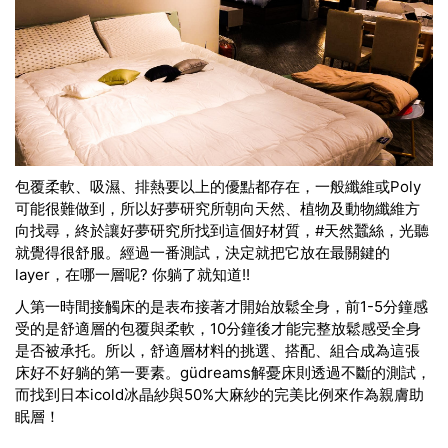
包覆柔軟、吸濕、排熱要以上的優點都存在，一般纖維或Poly
可能很難做到，所以好夢研究所朝向天然、植物及動物纖維方
向找尋，終於讓
好夢研究所
找到這個好材質，#天然蠶絲，光聽
就覺得很舒服。經過一番測試，決定就把它放在最關鍵的
layer，在哪一層呢? 你躺了就知道!!
人第一時間接觸床的是表布接著才開始放鬆全身，前1-5分鐘感
受的是舒適層的包覆與柔軟，10分鐘後才能完整放鬆感受全身
是否被承托。所以，舒適層材料的挑選、搭配、組合成為這張
床好不好躺的第一要素。güdreams解憂床則透過不斷的測試，
而找到日本icold冰晶紗與50%大麻紗的完美比例來作為親膚助
眠層！