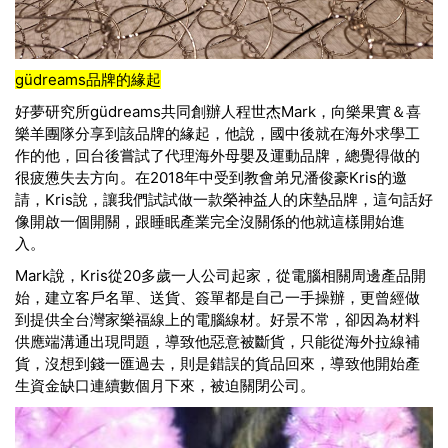
güdreams品牌的緣起
好夢研究所güdreams共同創辦人程世杰Mark，向樂果實＆喜
樂羊團隊分享到該品牌的緣起，他說，國中後就在海外求學工
作的他，回台後嘗試了代理海外母嬰及運動品牌，總覺得做的
很疲憊失去方向。在2018年中受到教會弟兄潘俊豪Kris的邀
請，Kris說，讓我們試試做一款榮神益人的床墊品牌，這句話好
像開啟一個開關，跟睡眠產業完全沒關係的他就這樣開始進
入。
Mark說，Kris從20多歲一人公司起家，從電腦相關周邊產品開
始，建立客戶名單、送貨、簽單都是自己一手操辦，更曾經做
到提供全台灣家樂福線上的電腦線材。好景不常，卻因為材料
供應端溝通出現問題，導致他惡意被斷貨，只能從海外拉線補
貨，沒想到錢一匯過去，則是錯誤的貨品回來，導致他開始產
生資金缺口連續數個月下來，被迫關閉公司。