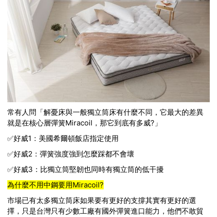
常有人問「解憂床與一般獨立筒床有什麼不同，
它
最大的差異
就是在核心層彈簧Miracoil，那它到底有多威?」
✅好威1：美國希爾頓飯店指定使用
✅好威2：彈簧強度強到怎麼踩都不會壞
✅好威3：比獨立筒堅韌也同時有獨立筒的低干擾
為什麼不用中鋼要用
Miracoil
?
市場已有太多獨立筒床如果要有更好的支撐其實有更好的選
擇，只是台灣只有少數工廠有國外彈簧進口能力，他們不敢貿