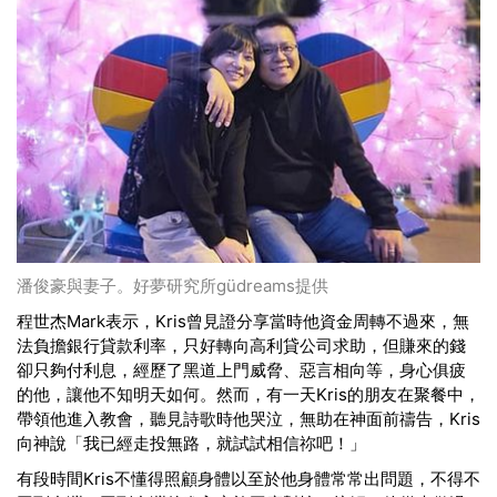
潘俊豪與妻子。好夢研究所güdreams提供
程世杰Mark表示，Kris曾見證分享當時他資金周轉不過來，無
法負擔銀行貸款利率，只好轉向高利貸公司求助，但賺來的錢
卻只夠付利息，經歷了黑道上門威脅、惡言相向等，身心俱疲
的他，讓他不知明天如何。然而，有一天Kris的朋友在聚餐中，
帶領他進入教會，聽見詩歌時他哭泣，無助在神面前禱告，Kris
向神說「我已經走投無路，就試試相信祢吧！」
有段時間Kris不懂得照顧身體以至於他身體常常出問題，不得不